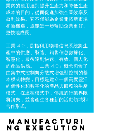
業內的應用達到提升生產力和降低生產
成本的目的，從而促進加強企業效率及
盈利效果。它不僅能為企業開拓新市場
和新機遇，還能進一步幫助企業更好、
更快地成長。
工業 4.0，是指利用物聯信息系統將生
產中的供應、製造、銷售信息數據化、
智慧化，最後達到快速、有效、個人化
的產品供應。「工業 4.0」概念包含了
由集中式控制向分散式增強型控制的基
本模式轉變，目標是建立一個高度靈活
的個性化和數字化的產品與服務的生產
模式。在這種模式中，傳統的行業界限
將消失，並會產生各種新的活動領域和
合作形式。
Manufacturi
ng Execution